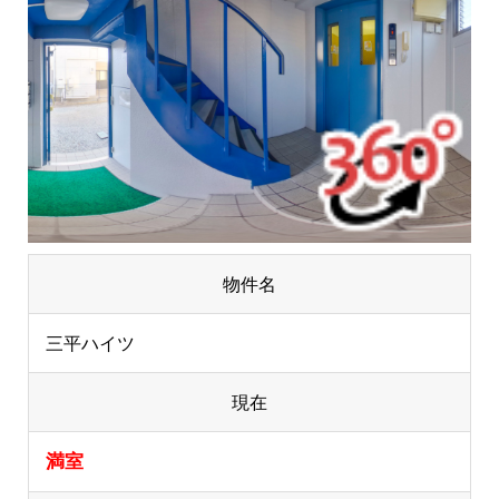
物件名
三平ハイツ
現在
満室