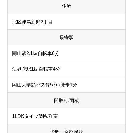
住所
北区津島新野2丁目
最寄駅
岡山駅2.1㎞自転車8分
法界院駅1㎞自転車4分
岡山大学筋バス停57ｍ徒歩1分
間取り/面積
1LDKタイプ/6帖/洋室
階数・全部屋数