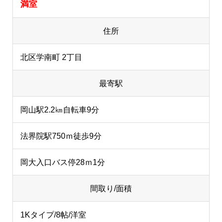
満室
住所
北区学南町 2丁目
最寄駅
岡山駅2.2㎞自転車9分
法界院駅750ｍ徒歩9分
岡大入口バス停28ｍ1分
間取り/面積
1Kタイプ/8帖/洋室