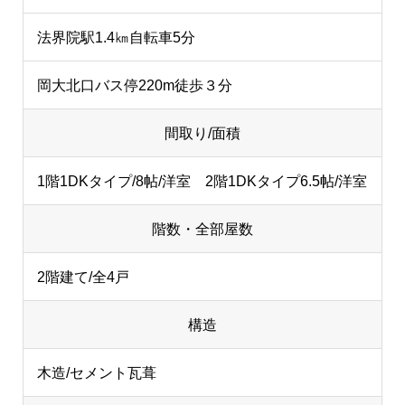
法界院駅1.4㎞自転車5分
岡大北口バス停220m徒歩３分
間取り/面積
1階1DKタイプ/8帖/洋室 2階1DKタイプ6.5帖/洋室
階数・全部屋数
2階建て/全4戸
構造
木造/セメント瓦葺