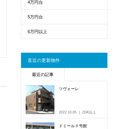
4万円台
5万円台
6万円以上
直近の更新物件
最近の記事
ツヴォーレ
2022.10.05
2DK以上
ドミールⅡ号館