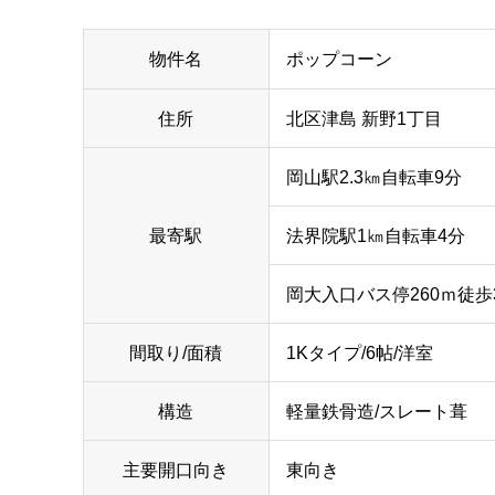
物件名
ポップコーン
住所
北区津島 新野1丁目
岡山駅2.3㎞自転車9分
最寄駅
法界院駅1㎞自転車4分
岡大入口バス停260ｍ徒歩
間取り/面積
1Kタイプ/6帖/洋室
構造
軽量鉄骨造/スレート葺
主要開口向き
東向き